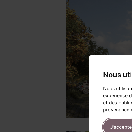
Nous uti
Nous utiliso
expérience d
et des public
provenance d
J'accepte