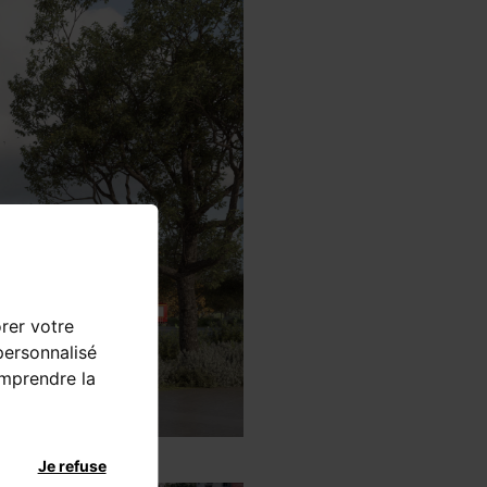
orer votre
personnalisé
omprendre la
Je refuse