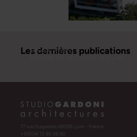
Les dernières publications
Nouveaux projets
CENTRE DE SECOURS SUD LAC
Nouveau centre de secours dans
l'agglomération de Chambéry
77 rue Duquesne 69006 Lyon - France
+33(0)4 72 85 66 90